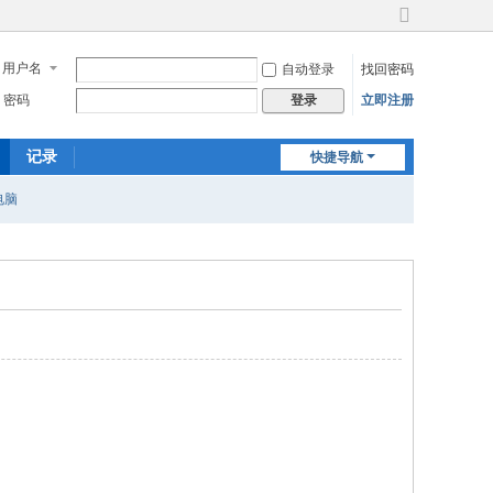
切
换
用户名
自动登录
找回密码
到
宽
密码
立即注册
登录
版
记录
快捷导航
电脑