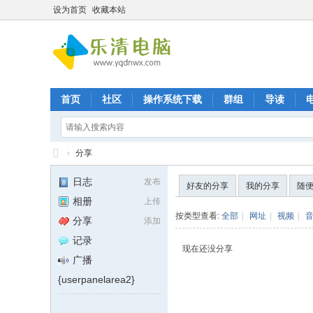
设为首页
收藏本站
首页
社区
操作系统下载
群组
导读
›
分享
乐
日志
发布
好友的分享
我的分享
随
清
相册
上传
九
按类型查看:
全部
|
网址
|
视频
|
分享
添加
晨
记录
现在还没分享
电
广播
脑
{userpanelarea2}
维