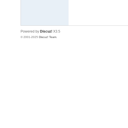
修
Powered by
Discuz!
X3.5
© 2001-2025
Discuz! Team
.