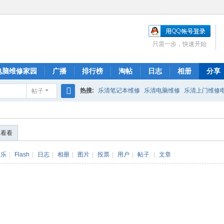
只需一步，快速开始
电脑维修家园
广播
排行榜
淘帖
日志
相册
分享
热搜:
乐清笔记本维修
乐清电脑维修
乐清上门维修
帖子
搜
索
便看看
音乐
|
Flash
|
日志
|
相册
|
图片
|
投票
|
用户
|
帖子
|
文章