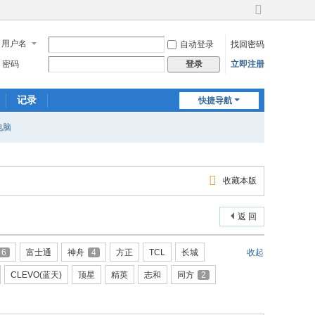
切
换
用户名
自动登录
找回密码
到
宽
密码
立即注册
登录
版
记录
快捷导航
电脑
收藏本版
返 回
6
富士通
神舟
4
方正
TCL
长城
收起
CLEVO(蓝天)
顶星
精英
志和
同方
2