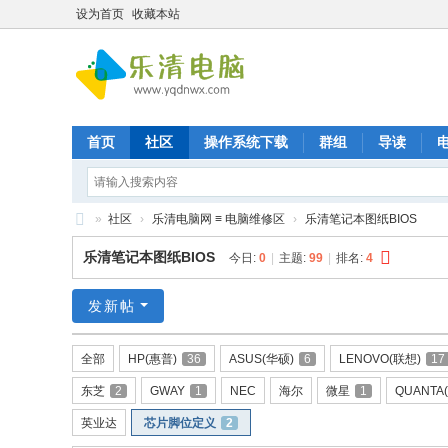
设为首页
收藏本站
首页
社区
操作系统下载
群组
导读
»
社区
›
乐清电脑网 ≡ 电脑维修区
›
乐清笔记本图纸BIOS
乐
乐清笔记本图纸BIOS
今日:
0
|
主题:
99
|
排名:
4
清
九
发新帖
晨
全部
HP(惠普)
36
ASUS(华硕)
6
LENOVO(联想)
17
电
东芝
2
GWAY
1
NEC
海尔
微星
1
QUANTA
脑
维
英业达
芯片脚位定义
2