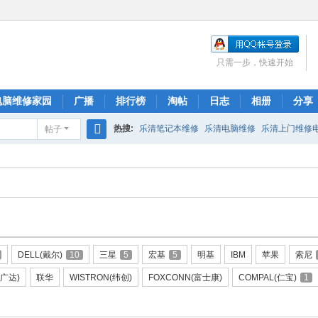
只需一步，快速开始
电脑维修家园
广播
排行榜
淘帖
日志
相册
分享
热搜:
乐清笔记本维修
乐清电脑维修
乐清上门维修
帖子
搜
索
DELL(戴尔)
10
三星
5
宏基
5
明基
IBM
苹果
索尼
(广达)
联华
WISTRON(纬创)
FOXCONN(富士康)
COMPAL(仁宝)
1