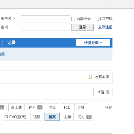
切
换
用户名
自动登录
找回密码
到
宽
密码
立即注册
登录
版
记录
快捷导航
电脑
收藏本版
返 回
6
富士通
神舟
4
方正
TCL
长城
收起
CLEVO(蓝天)
顶星
精英
志和
同方
2