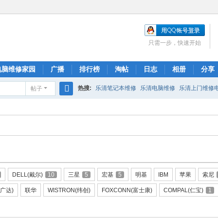
只需一步，快速开始
电脑维修家园
广播
排行榜
淘帖
日志
相册
分享
热搜:
乐清笔记本维修
乐清电脑维修
乐清上门维修
帖子
搜
索
DELL(戴尔)
10
三星
5
宏基
5
明基
IBM
苹果
索尼
(广达)
联华
WISTRON(纬创)
FOXCONN(富士康)
COMPAL(仁宝)
1