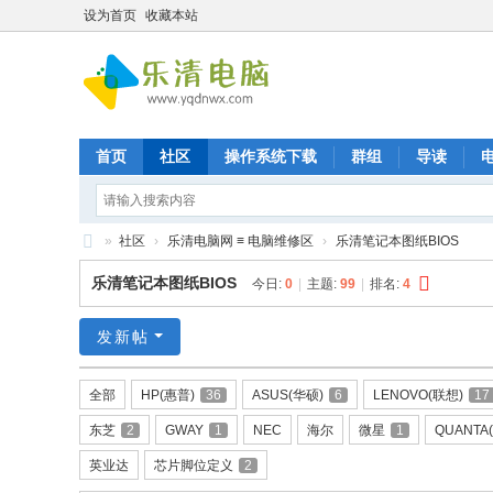
设为首页
收藏本站
首页
社区
操作系统下载
群组
导读
»
社区
›
乐清电脑网 ≡ 电脑维修区
›
乐清笔记本图纸BIOS
乐
乐清笔记本图纸BIOS
今日:
0
|
主题:
99
|
排名:
4
清
九
发新帖
晨
全部
HP(惠普)
36
ASUS(华硕)
6
LENOVO(联想)
17
电
东芝
2
GWAY
1
NEC
海尔
微星
1
QUANTA
脑
维
英业达
芯片脚位定义
2