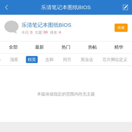
乐清笔记本图纸BIOS
乐清笔记本图纸BIOS
收藏
今日:
0
主题:
99
排名:
4
全部
最新
热门
热帖
精华
)
顶星
精英
志和
同方
英业达
芯片脚位定义
本版块或指定的范围内尚无主题