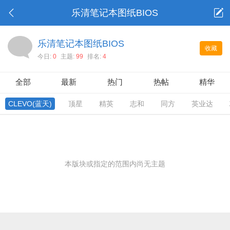
乐清笔记本图纸BIOS
乐清笔记本图纸BIOS
收藏
今日:
0
主题:
99
排名:
4
全部
最新
热门
热帖
精华
CLEVO(蓝天)
顶星
精英
志和
同方
英业达
本版块或指定的范围内尚无主题