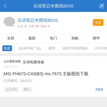
乐清笔记本图纸BIOS
乐清笔记本图纸BIOS
收藏
今日:
0
主题:
99
排名:
4
全部
最新
热门
热帖
精华
微星
QUANTA(广达)
联华
WISTRON(纬创)
FOXC
点击重新加载
乐清电脑维修
2014-6-12
MSI PH67S-C43(B3) ms-7673 主板图纸下载
打开密码：244122
5475
0
#微星