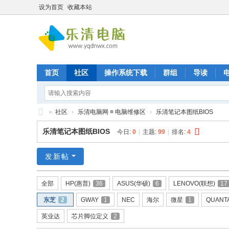
设为首页
收藏本站
首页
社区
操作系统下载
群组
导读
»
社区
›
乐清电脑网 ≡ 电脑维修区
›
乐清笔记本图纸BIOS
乐
乐清笔记本图纸BIOS
今日:
0
|
主题:
99
|
排名:
4
清
九
发新帖
晨
全部
HP(惠普)
36
ASUS(华硕)
6
LENOVO(联想)
17
电
东芝
2
GWAY
1
NEC
海尔
微星
1
QUANT
脑
维
英业达
芯片脚位定义
2