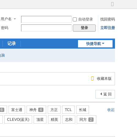
切
换
用户名
自动登录
找回密码
到
宽
密码
立即注册
登录
版
记录
快捷导航
电脑
收藏本版
返 回
6
富士通
神舟
4
方正
TCL
长城
收起
CLEVO(蓝天)
顶星
精英
志和
同方
2