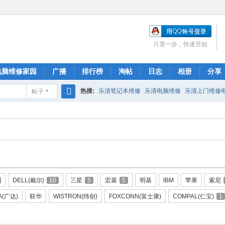
只需一步，快速开始
电脑维修家园
广播
排行榜
淘帖
日志
相册
分享
热搜:
乐清笔记本维修
乐清电脑维修
乐清上门维修
帖子
搜
索
DELL(戴尔)
10
三星
5
宏基
5
明基
IBM
苹果
索尼
A(广达)
联华
WISTRON(纬创)
FOXCONN(富士康)
COMPAL(仁宝)
1