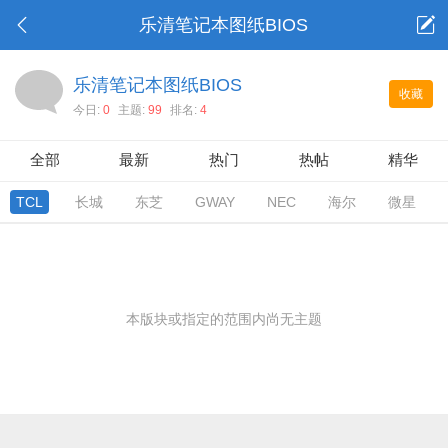
乐清笔记本图纸BIOS
乐清笔记本图纸BIOS
收藏
今日:
0
主题:
99
排名:
4
全部
最新
热门
热帖
精华
TCL
长城
东芝
GWAY
NEC
海尔
微星
本版块或指定的范围内尚无主题