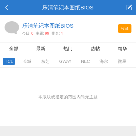
乐清笔记本图纸BIOS
乐清笔记本图纸BIOS
收藏
今日:
0
主题:
99
排名:
4
全部
最新
热门
热帖
精华
TCL
长城
东芝
GWAY
NEC
海尔
微星
本版块或指定的范围内尚无主题