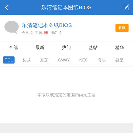
乐清笔记本图纸BIOS
乐清笔记本图纸BIOS
收藏
今日:
0
主题:
99
排名:
4
全部
最新
热门
热帖
精华
TCL
长城
东芝
GWAY
NEC
海尔
微星
本版块或指定的范围内尚无主题