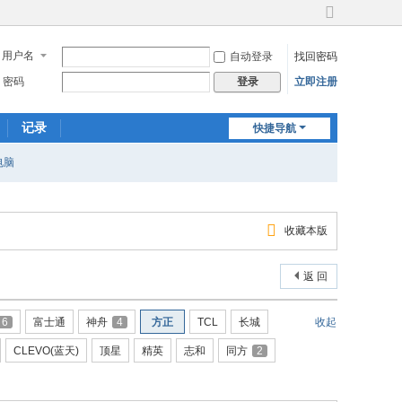
切
换
用户名
自动登录
找回密码
到
宽
密码
立即注册
登录
版
记录
快捷导航
电脑
收藏本版
返 回
6
富士通
神舟
4
方正
TCL
长城
收起
CLEVO(蓝天)
顶星
精英
志和
同方
2