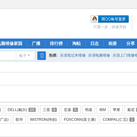
只需一步，快速开始
电脑维修家园
广播
排行榜
淘帖
日志
相册
分享
热搜:
乐清笔记本维修
乐清电脑维修
乐清上门维修
帖子
搜
索
DELL(戴尔)
10
三星
5
宏基
5
明基
IBM
苹果
索尼
(广达)
联华
WISTRON(纬创)
FOXCONN(富士康)
COMPAL(仁宝)
1