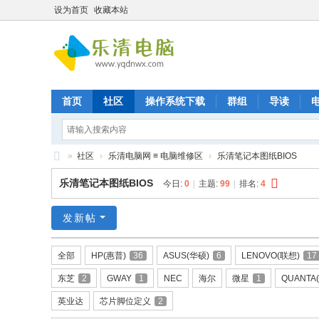
设为首页
收藏本站
首页
社区
操作系统下载
群组
导读
»
社区
›
乐清电脑网 ≡ 电脑维修区
›
乐清笔记本图纸BIOS
乐
乐清笔记本图纸BIOS
今日:
0
|
主题:
99
|
排名:
4
清
九
发新帖
晨
全部
HP(惠普)
36
ASUS(华硕)
6
LENOVO(联想)
17
电
东芝
2
GWAY
1
NEC
海尔
微星
1
QUANTA
脑
维
英业达
芯片脚位定义
2