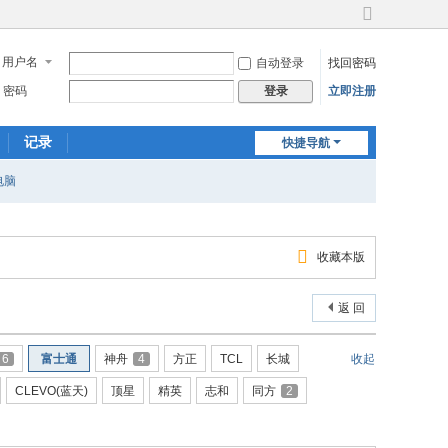
切
换
用户名
自动登录
找回密码
到
宽
密码
立即注册
登录
版
记录
快捷导航
电脑
收藏本版
返 回
6
富士通
神舟
4
方正
TCL
长城
收起
CLEVO(蓝天)
顶星
精英
志和
同方
2