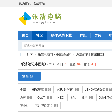
设为首页
收藏本站
首页
社区
操作系统下载
群组
导读
»
社区
›
乐清电脑网 ≡ 电脑维修区
›
乐清笔记本图纸BIOS
乐
乐清笔记本图纸BIOS
今日:
0
|
主题:
99
|
排名:
4
清
九
发新帖
晨
全部
HP(惠普)
36
ASUS(华硕)
6
LENOVO(联想)
17
电
东芝
2
GWAY
1
NEC
海尔
微星
1
QUANTA
脑
维
英业达
芯片脚位定义
2