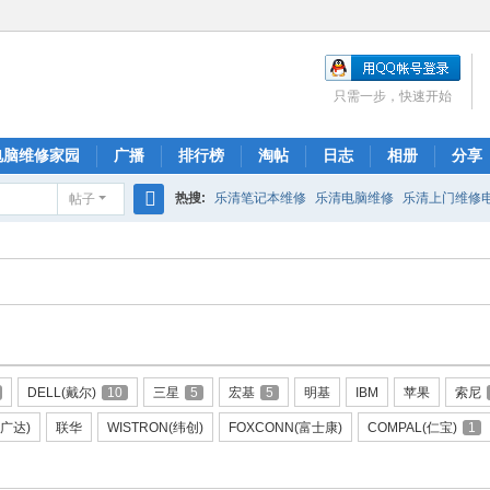
只需一步，快速开始
电脑维修家园
广播
排行榜
淘帖
日志
相册
分享
热搜:
乐清笔记本维修
乐清电脑维修
乐清上门维修
帖子
搜
索
DELL(戴尔)
10
三星
5
宏基
5
明基
IBM
苹果
索尼
(广达)
联华
WISTRON(纬创)
FOXCONN(富士康)
COMPAL(仁宝)
1