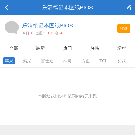
乐清笔记本图纸BIOS
乐清笔记本图纸BIOS
收藏
今日:
0
主题:
99
排名:
4
全部
最新
热门
热帖
精华
苹果
索尼
富士通
神舟
方正
TCL
长城
本版块或指定的范围内尚无主题