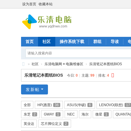
设为首页
收藏本站
首页
社区
操作系统下载
群组
导读
»
社区
›
乐清电脑网 ≡ 电脑维修区
›
乐清笔记本图纸BIOS
乐
乐清笔记本图纸BIOS
今日:
0
|
主题:
99
|
排名:
4
清
九
发新帖
晨
全部
HP(惠普)
36
ASUS(华硕)
6
LENOVO(联想)
17
电
东芝
2
GWAY
1
NEC
海尔
微星
1
QUANTA
脑
维
英业达
芯片脚位定义
2