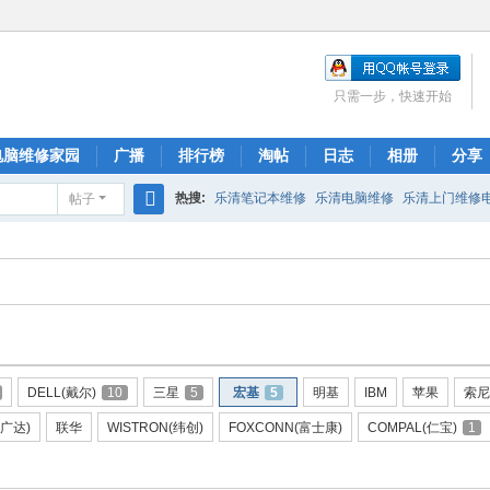
只需一步，快速开始
电脑维修家园
广播
排行榜
淘帖
日志
相册
分享
热搜:
乐清笔记本维修
乐清电脑维修
乐清上门维修
帖子
搜
索
DELL(戴尔)
10
三星
5
宏基
5
明基
IBM
苹果
索尼
(广达)
联华
WISTRON(纬创)
FOXCONN(富士康)
COMPAL(仁宝)
1