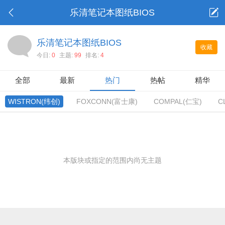
乐清笔记本图纸BIOS
乐清笔记本图纸BIOS
收藏
今日:
0
主题:
99
排名:
4
全部
最新
热门
热帖
精华
WISTRON(纬创)
FOXCONN(富士康)
COMPAL(仁宝)
C
本版块或指定的范围内尚无主题