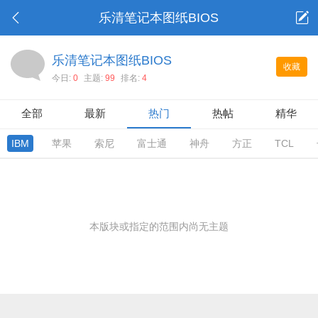
乐清笔记本图纸BIOS
乐清笔记本图纸BIOS
收藏
今日:
0
主题:
99
排名:
4
全部
最新
热门
热帖
精华
IBM
苹果
索尼
富士通
神舟
方正
TCL
本版块或指定的范围内尚无主题