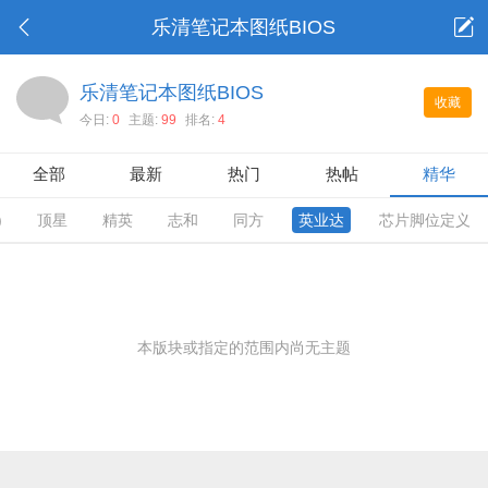
乐清笔记本图纸BIOS
乐清笔记本图纸BIOS
收藏
今日:
0
主题:
99
排名:
4
全部
最新
热门
热帖
精华
)
顶星
精英
志和
同方
英业达
芯片脚位定义
本版块或指定的范围内尚无主题