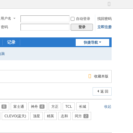
切
换
用户名
自动登录
找回密码
到
宽
密码
立即注册
登录
版
记录
快捷导航
电脑
收藏本版
返 回
6
富士通
神舟
4
方正
TCL
长城
收起
CLEVO(蓝天)
顶星
精英
志和
同方
2