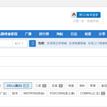
只需一步，快速开始
电脑维修家园
广播
排行榜
淘帖
日志
相册
分享
热搜:
乐清笔记本维修
乐清电脑维修
乐清上门维修
帖子
搜
索
DELL(戴尔)
10
三星
5
宏基
5
明基
IBM
苹果
索尼
(广达)
联华
WISTRON(纬创)
FOXCONN(富士康)
COMPAL(仁宝)
1