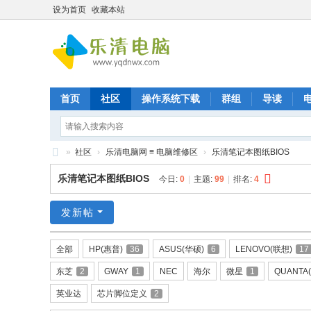
设为首页
收藏本站
首页
社区
操作系统下载
群组
导读
»
社区
›
乐清电脑网 ≡ 电脑维修区
›
乐清笔记本图纸BIOS
乐
乐清笔记本图纸BIOS
今日:
0
|
主题:
99
|
排名:
4
清
九
发新帖
晨
全部
HP(惠普)
36
ASUS(华硕)
6
LENOVO(联想)
17
电
东芝
2
GWAY
1
NEC
海尔
微星
1
QUANTA
脑
维
英业达
芯片脚位定义
2