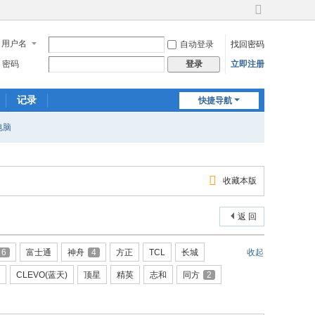
切
换
用户名
自动登录
找回密码
到
宽
密码
立即注册
登录
版
记录
快捷导航
电脑
收藏本版
返 回
6
富士通
神舟
4
方正
TCL
长城
收起
CLEVO(蓝天)
顶星
精英
志和
同方
2