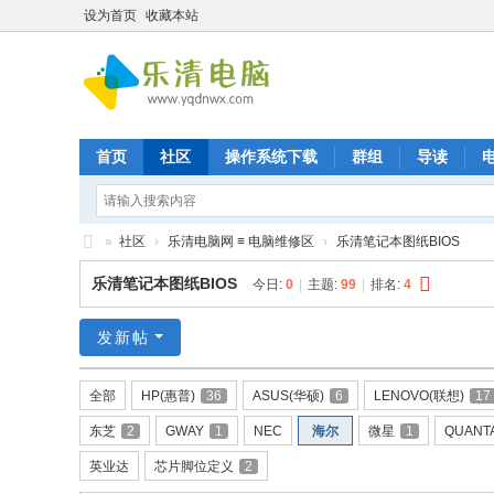
设为首页
收藏本站
首页
社区
操作系统下载
群组
导读
»
社区
›
乐清电脑网 ≡ 电脑维修区
›
乐清笔记本图纸BIOS
乐
乐清笔记本图纸BIOS
今日:
0
|
主题:
99
|
排名:
4
清
九
发新帖
晨
全部
HP(惠普)
36
ASUS(华硕)
6
LENOVO(联想)
17
电
东芝
2
GWAY
1
NEC
海尔
微星
1
QUANT
脑
维
英业达
芯片脚位定义
2