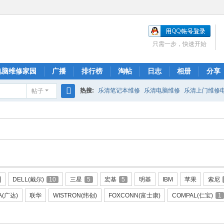
只需一步，快速开始
电脑维修家园
广播
排行榜
淘帖
日志
相册
分享
热搜:
乐清笔记本维修
乐清电脑维修
乐清上门维修
帖子
搜
索
DELL(戴尔)
10
三星
5
宏基
5
明基
IBM
苹果
索尼
A(广达)
联华
WISTRON(纬创)
FOXCONN(富士康)
COMPAL(仁宝)
1